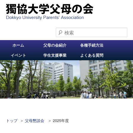
検索
メインメニュー
ホーム
父母の会紹介
各種手続方法
メインコンテンツへ
サブコンテンツへ移
イベント
学生支援事業
よくある質問
移動
動
トップ
＞
父母懇談会
＞
2025年度