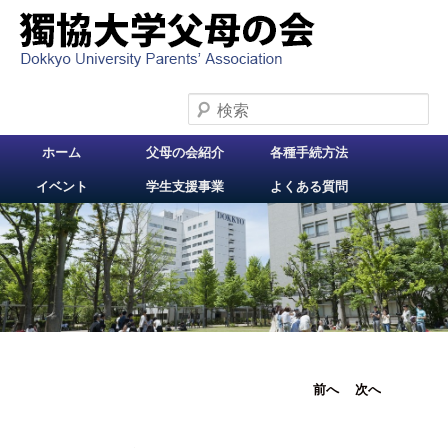
検索
メインメニュー
ホーム
父母の会紹介
各種手続方法
メインコンテンツへ
イベント
学生支援事業
よくある質問
移動
投稿ナビ
前へ
次へ
ゲーショ
ン