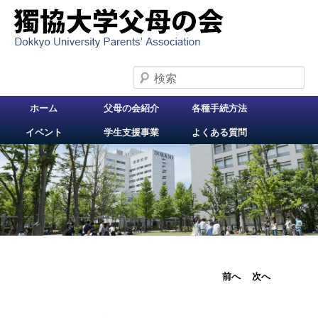
検索
メインメニュー
ホーム
父母の会紹介
各種手続方法
メインコンテンツへ
イベント
学生支援事業
よくある質問
移動
投稿ナビ
前へ
次へ
ゲーショ
ン