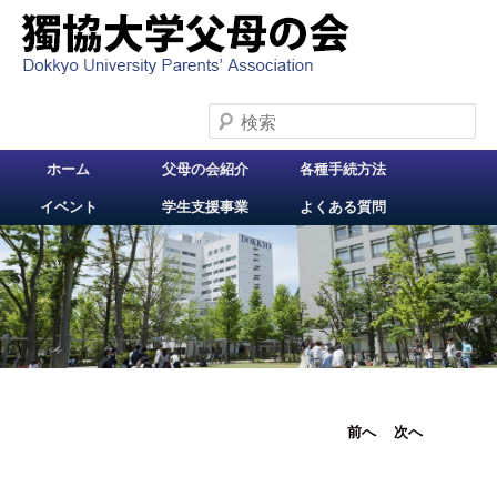
検索
メインメニュー
ホーム
父母の会紹介
各種手続方法
メインコンテンツへ
イベント
学生支援事業
よくある質問
移動
投稿ナビ
前へ
次へ
ゲーショ
ン