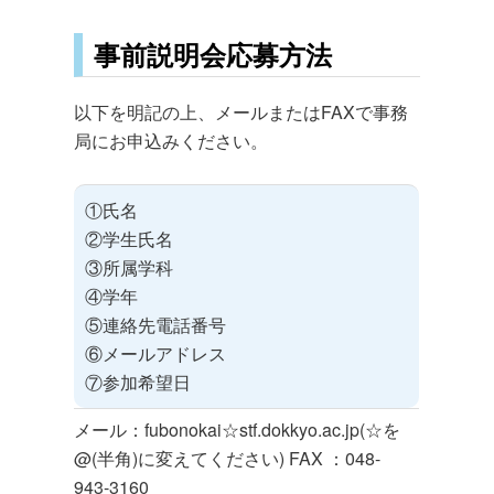
事前説明会応募方法
以下を明記の上、メールまたはFAXで事務
局にお申込みください。
①氏名
②学生氏名
③所属学科
④学年
⑤連絡先電話番号
⑥メールアドレス
⑦参加希望日
メール：fubonokai☆stf.dokkyo.ac.jp(☆を
@(半角)に変えてください) FAX ：048-
943-3160