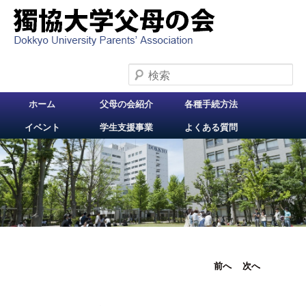
検索
メインメニュー
ホーム
父母の会紹介
各種手続方法
メインコンテンツへ
イベント
学生支援事業
よくある質問
移動
投稿ナビ
前へ
次へ
ゲーショ
ン