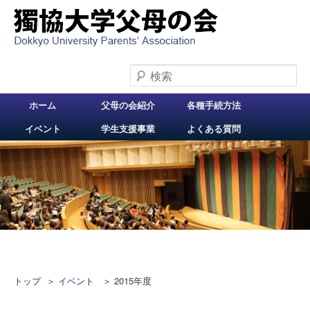
検索
メインメニュー
ホーム
父母の会紹介
各種手続方法
メインコンテンツへ
サブコンテンツへ移
イベント
学生支援事業
よくある質問
移動
動
トップ
＞
イベント
＞
2015年度