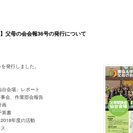
】父母の会会報36号の発行について
号を発行しました。
）
仙台会場」レポート
幹事会、作業部会報告
計画
予算書
2018年度の活動
ース