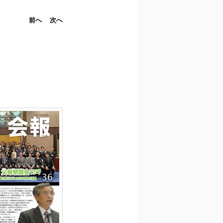
投稿ナビ
前へ
次へ
ゲーショ
ン