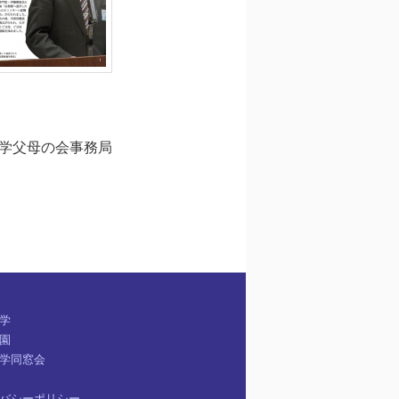
学父母の会事務局
学
園
学同窓会
バシーポリシー