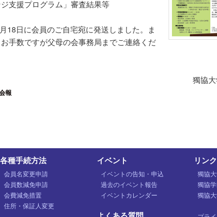
ジ支援プログラム」審査結果等
3月18日に会員のご自宅宛に発送しました。ま
、お手数ですが父母の会事務局までご連絡くだ
獨協大
会報
各種手続方法
イベント
リンク
会員名変更申請
イベントの告知・申込
獨協大
会員数減免申請
過去のイベント報告
獨協学
会費減免措置
イベントカレンダー
獨協大
住所・保証人変更
よくある質問
プライ