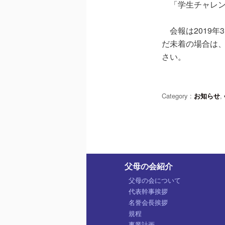
「学生チャレン
会報は2019年
だ未着の場合は
さい。
Category :
お知らせ
,
父母の会紹介
父母の会について
代表幹事挨拶
名誉会長挨拶
規程
事業計画