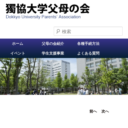
検索
メインメニュー
ホーム
父母の会紹介
各種手続方法
メインコンテンツへ
イベント
学生支援事業
よくある質問
移動
投稿ナビ
前へ
次へ
ゲーショ
ン