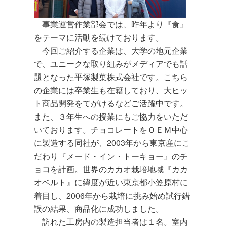
事業運営作業部会では、昨年より『食』
をテーマに活動を続けております。
今回ご紹介する企業は、大学の地元企業
で、ユニークな取り組みがメディアでも話
題となった平塚製菓株式会社です。こちら
の企業には卒業生も在籍しており、大ヒッ
ト商品開発をてがけるなどご活躍中です。
また、３年生への授業にもご協力をいただ
いております。チョコレートをＯＥＭ中心
に製造する同社が、2003年から東京産にこ
だわり『メード・イン・トーキョー』のチ
ョコを計画。世界のカカオ栽培地域『カカ
オベルト』に緯度が近い東京都小笠原村に
着目し、2006年から栽培に挑み始め試行錯
誤の結果、商品化に成功しました。
訪れた工房内の製造担当者は１名。室内