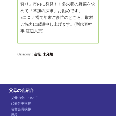
狩り』市内に発見！！多栄養の野菜を求
めて『草加の探求』お勧めです。
※コロナ禍で年末ご多忙のところ、取材
ご協力に感謝申し上げます。(副代表幹
事 渡辺六恵)
Category :
会報
,
未分類
父母の会紹介
父母の会について
代表幹事挨拶
名誉会長挨拶
規程