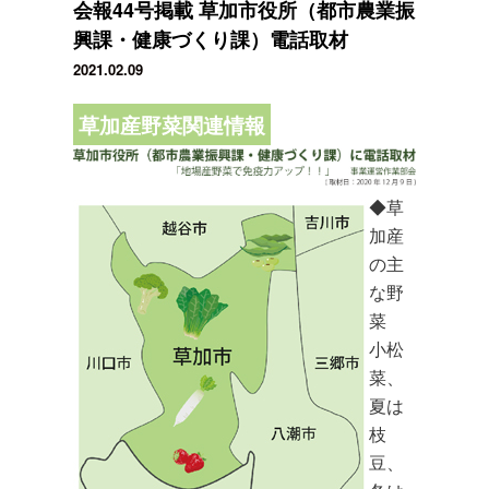
会報44号掲載 草加市役所（都市農業振
興課・健康づくり課）電話取材
2021.02.09
草加産野菜関連情報
◆草
加産
の主
な野
菜
小松
菜、
夏は
枝
豆、