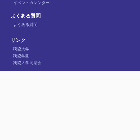
イベントカレンダー
よくある質問
よくある質問
リンク
獨協大学
獨協学園
獨協大学同窓会
プライバシーポリシー
サイトポリシー
管理者メニュー
獨協大学父母の会
340-0042 埼玉県草加市学園町1-1（獨協大学内）
アクセス
TEL:
048-946-1962
MAIL:
fubonokai@stf.dokkyo.ac.jp
Copyright © 2015-2026 Dokkyo University Parents' Association,
All Rights Reserved.