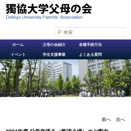
検索
メインメニュー
ホーム
父母の会紹介
各種手続方法
メインコンテンツへ
イベント
学生支援事業
よくある質問
移動
前へ
投稿ナビゲー
次へ
ション