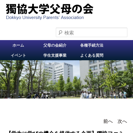
検索
メインメニュー
ホーム
父母の会紹介
各種手続方法
メインコンテンツへ
イベント
学生支援事業
よくある質問
移動
前へ
投稿ナビゲー
次へ
ション