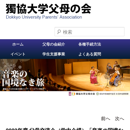
検索
メインメニュー
ホーム
父母の会紹介
各種手続方法
メインコンテンツへ
イベント
学生支援事業
よくある質問
移動
前へ
投稿ナビゲー
次へ
ション