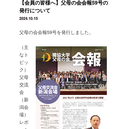
【会員の皆様へ】父母の会会報59号の
発行について
2024.10.15
父母の会会報59号を発行しました。
（主
なト
ピッ
ク）
父母
交流
会
（新
潟会
場）
レポ