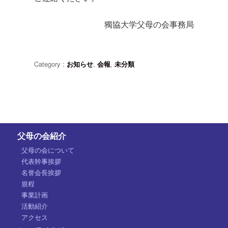
獨協大学父母の会事務局
Category :
お知らせ
,
会報
,
未分類
父母の会紹介
父母の会について
代表幹事挨拶
名誉会長挨拶
規程
事業計画
活動紹介
アクセス