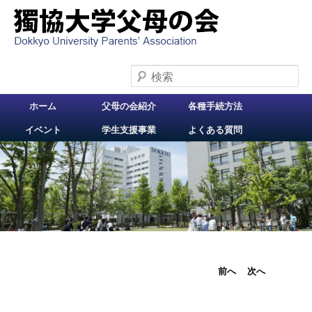
検索
メインメニュー
ホーム
父母の会紹介
各種手続方法
メインコンテンツへ
イベント
学生支援事業
よくある質問
移動
投稿ナビ
前へ
次へ
ゲーショ
ン