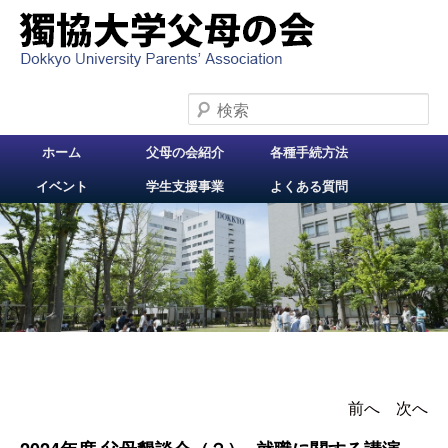
検索
メインメニュー
ホーム
父母の会紹介
各種手続方法
メインコンテンツへ
イベント
学生支援事業
よくある質問
移動
前へ
投稿ナビゲー
次へ
ション