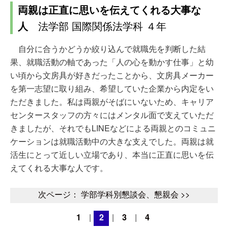
両親は正直に思いを伝えてくれる大事な
人
法学部 国際関係法学科 ４年
自分に合うかどうか絞り込んで就職先を判断した結
果、就職活動の軸であった「人の心を動かす仕事」と幼
い頃から文房具が好きだったことから、文房具メーカー
を第一志望に取り組み、希望していた企業から内定をい
ただきました。私は両親がそばにいないため、キャリア
センタースタッフの方々にはメンタル面で支えていただ
きましたが、それでもLINEなどによる両親とのコミュニ
ケーションは就職活動中の大きな支えでした。両親は就
活生にとって近しい立場であり、本当に正直に思いを伝
えてくれる大事な人です。
次ページ： 学部学科別懇談会、懇親会 >>
1
|
2
|
3
|
4