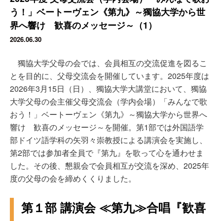
う！」ベートーヴェン《第九》～獨協大学から世
界へ響け 歓喜のメッセージ～（1）
2026.06.30
獨協大学父母の会では、会員相互の交流促進を図るこ
とを目的に、父母交流会を開催しています。2025年度は
2026年3月15日（日）、獨協大学大講堂において、獨協
大学父母の会主催父母交流会（学内会場）「みんなで歌
おう！」ベートーヴェン《第九》～獨協大学から世界へ
響け 歓喜のメッセージ～を開催。第1部では外国語学
部ドイツ語学科の矢羽々崇教授による講演会を実施し、
第2部では参加者全員で『第九』を歌って心を通わせま
した。その後、懇親会で会員相互が交流を深め、2025年
度の父母の会を締めくくりました。
第１部 講演会 ≪第九≫合唱『歓喜