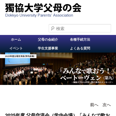
検索
メインメニュー
ホーム
父母の会紹介
各種手続方法
メインコンテンツへ
イベント
学生支援事業
よくある質問
移動
前へ
投稿ナビゲー
次へ
ション
2025年度 父母交流会（学内会場）「みんなで歌お