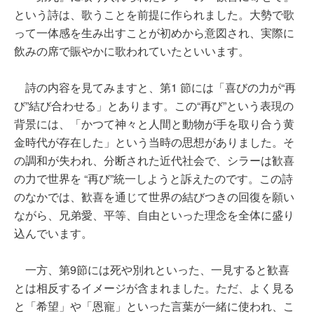
という詩は、歌うことを前提に作られました。大勢で歌
って一体感を生み出すことが初めから意図され、実際に
飲みの席で賑やかに歌われていたといいます。
詩の内容を見てみますと、第1 節には「喜びの力が“再
び”結び合わせる」とあります。この“再び”という表現の
背景には、「かつて神々と人間と動物が手を取り合う黄
金時代が存在した」という当時の思想がありました。そ
の調和が失われ、分断された近代社会で、シラーは歓喜
の力で世界を “再び”統一しようと訴えたのです。この詩
のなかでは、歓喜を通じて世界の結びつきの回復を願い
ながら、兄弟愛、平等、自由といった理念を全体に盛り
込んでいます。
一方、第9節には死や別れといった、一見すると歓喜
とは相反するイメージが含まれました。ただ、よく見る
と「希望」や「恩寵」といった言葉が一緒に使われ、こ