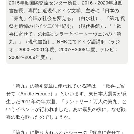
2015年度国際交流センター所長、2016～2020年度図
書館長。専門は近現代ドイツ文学。主著に『日本の
「第九」合唱が社会を変える』（白水社）、『第九 祝
祭と追悼のドイツ二〇世紀史』（現代書館）､『「歓
喜に寄せて」の物語: シラーとベートーヴェンの「第
九」』（現代書館）。NHKにてドイツ語講師（ラジ
オ：2000〜2001年度、2007〜2008年度、テレビ：
2008〜2009年度）。
『第九』の第4 楽章に使われている詩は、『歓喜に寄
せて（An die Freude）』といいます。東日本大震災が発
生した2011年の年の瀬、「サントリー１万人の第九」と
いうイベントが行われました。あの震災の後に、なぜ歓
喜の歌を歌ったのでしょうか。
『第九』に取り入れられたシラーの『歓喜に寄せて』