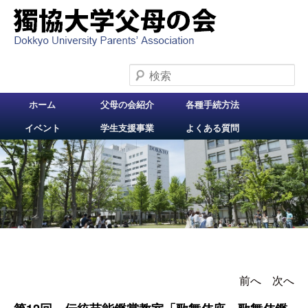
検索
メインメニュー
ホーム
父母の会紹介
各種手続方法
メインコンテンツへ
イベント
学生支援事業
よくある質問
移動
前へ
投稿ナビゲー
次へ
ション