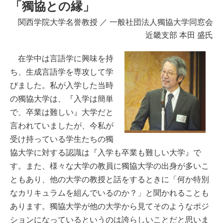
「獨協との縁」
関西学院大学名誉教授 ／ 一般社団法人獨協大学同窓会
近畿支部 本田 盛氏
在学中は言語学に興味を持
ち、生成言語学を専攻して学
びました。私が入学した当時
の獨協大学は、『入学は簡単
で、卒業は難しい』大学だと
言われていましたが、今私が
受け持っている学生たちの獨
協大学に対する認識は『入学も卒業も難しい大学』で
す。また、様々な大学の教員に獨協大学の出身が多いこ
ともあり、他の大学の教授と話をするときに「何か特別
なカリキュラムを組んでいるのか？」と聞かれることも
あります。獨協大学が他の大学から見てそのようなポジ
ションになっているというのは誇らしいことだと思いま