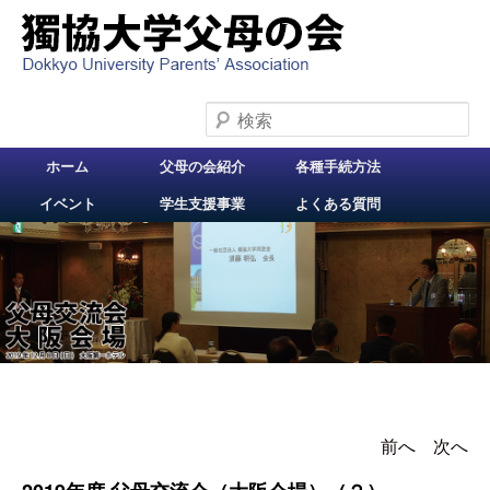
検索
メインメニュー
ホーム
父母の会紹介
各種手続方法
メインコンテンツへ
イベント
学生支援事業
よくある質問
移動
前へ
投稿ナビゲー
次へ
ション