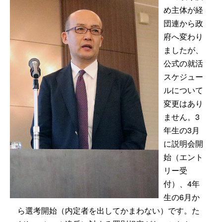
め主体が経
団連から政
府へ変わり
ましたが、
公式の就活
スケジュー
ルについて
変更はあり
ません。3
年生の3月
に説明会開
始（エント
リー受
付）、4年
生の6月か
ら選考開始（内定者を出してかまわない）です。た