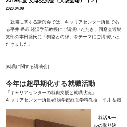
2019年度 父母交流会（大阪会場）（２）
2020.04.08
就職に関する講演会では、キャリアセンター所長であ
る平井 岳哉 経済学部教授にご講演いただき、同窓会近畿
支部の本田盛氏に「獨協との縁」をテーマにご講演いた
だきました。
[就職に関する講演会]
今年は超早期化する就職活動
「キャリアセンターの就職支援と就職状況」
キャリアセンター所長/経済学部経営学科教授 平井 岳哉
就活ルー
ルの取り決