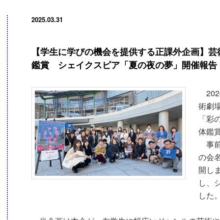
2025.03.31
【学生に学びの機会を提供する正課外企画】芸
鑑賞 シェイクスピア「夏の夜の夢」開催報告
202
術劇
「彩
体鑑
事前
の会
開し
し、
した