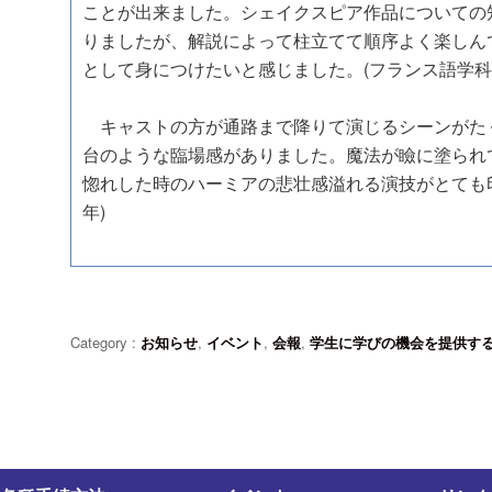
ことが出来ました。シェイクスピア作品についての
りましたが、解説によって柱立てて順序よく楽しん
として身につけたいと感じました。(フランス語学科
キャストの方が通路まで降りて演じるシーンがた
台のような臨場感がありました。魔法が瞼に塗られ
惚れした時のハーミアの悲壮感溢れる演技がとても
年)
Category :
お知らせ
,
イベント
,
会報
,
学生に学びの機会を提供す