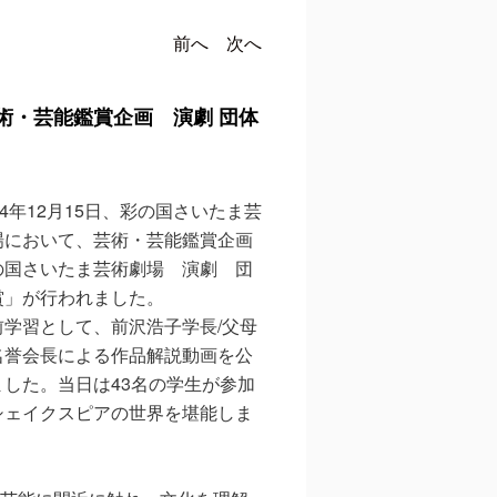
投稿ナビゲ
前へ
次へ
ーション
術・芸能鑑賞企画 演劇 団体
4年12月15日、彩の国さいたま芸
場において、芸術・芸能鑑賞企画
の国さいたま芸術劇場 演劇 団
賞」が行われました。
学習として、前沢浩子学長/父母
名誉会長による作品解説動画を公
ました。当日は43名の学生が参加
シェイクスピアの世界を堪能しま
。