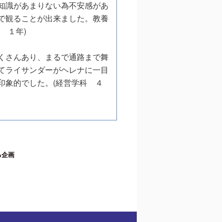
知識があまりない為不安感があ
で観ることが出来ました。教養
 １年)
くさんあり、まるで通路まで舞
てライサンダーがヘレナに一目
印象的でした。(経営学科 ４
る企画